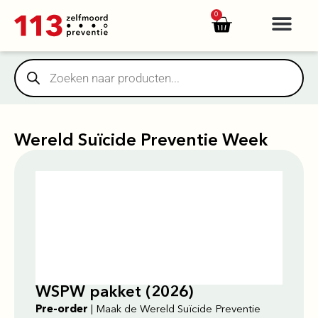
https://yuantotomain.com/
0
Wereld Suïcide Preventie Week
WSPW pakket (2026)
Pre-order
| Maak de Wereld Suïcide Preventie