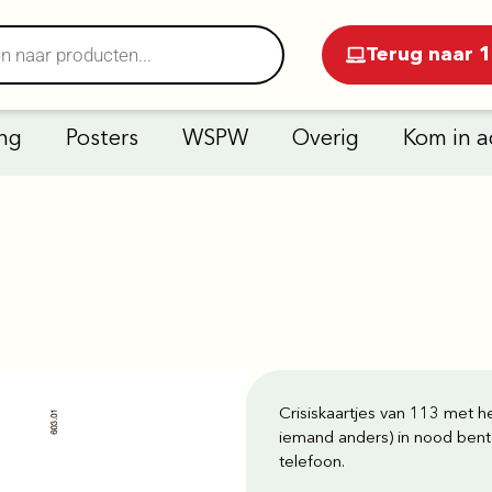
Terug naar 1
ng
Posters
WSPW
Overig
Kom in a
Crisiskaartjes van 113 met h
iemand anders) in nood bent e
telefoon.