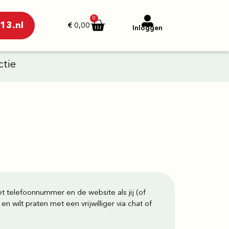
https://yuantotomain.com/
0
13.nl
€
0,00
Inloggen
ctie
et telefoonnummer en de website als jij (of
n wilt praten met een vrijwilliger via chat of