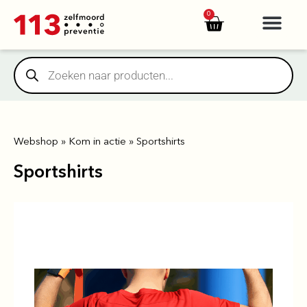
https://yuantotomain.com/
0
Webshop
»
Kom in actie
»
Sportshirts
Sportshirts