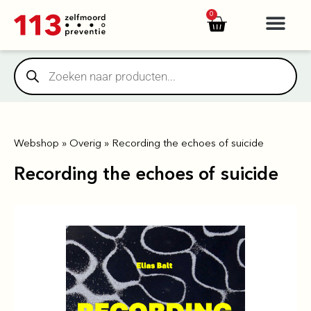
https://yuantotomain.com/
0
Webshop
»
Overig
»
Recording the echoes of suicide
Recording the echoes of suicide